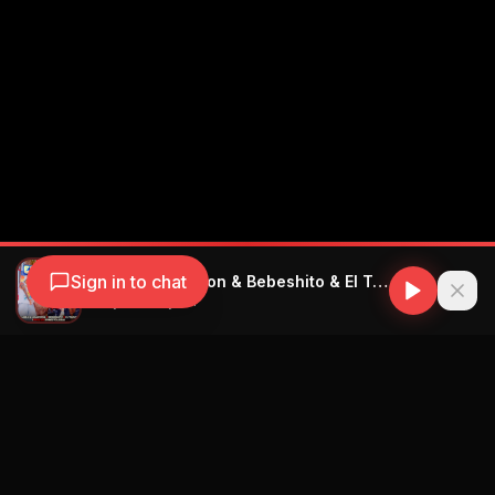
Sign in to chat
Charly & Johayron & Bebeshito & El Taiger & Ernesto Losa - El Punto - Prod. By Ernesto Losa
Charly & Johayron
Navegación