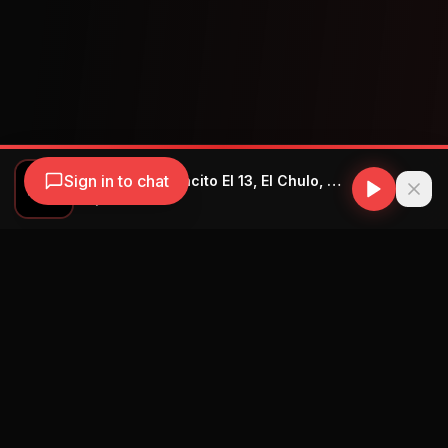
Sign in to chat
Dany Ome, Kevincito El 13, El Chulo, Wampi, Jacob Forever - La Ex
Dany Ome
Navegación
Blog