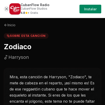
CubanFlow Radio
Iniciar
Sobre
Zodiaco-harryson
CubanFlow Studios
Instalar
Sesión
4.8
• Gratis
Inicio
SOBRE ESTA CANCIÓN
Zodiaco
Harryson
Mira, esta canción de Harryson, "Zodiaco", te
mete de cabeza en el reparto, ¡así mismo es! Es
de ese reggaetón cubano que te hace mover el
esqueleto al instante. Si eres de los que les
encanta el jolgorio, este tema no te puede faltar