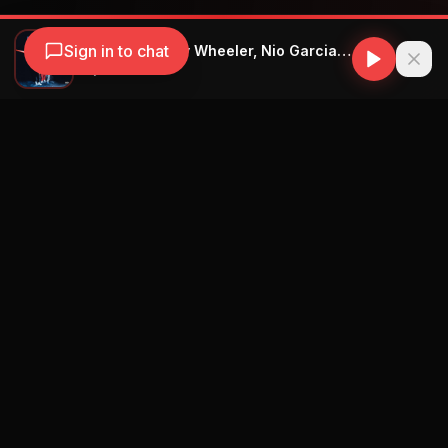
Sign in to chat
Omy De Oro, Jay Wheeler, Nio Garcia - Mood Remix
Omy de Oro
Navegación
Blog
Street Segment
Podcast
Eventos
Publicar