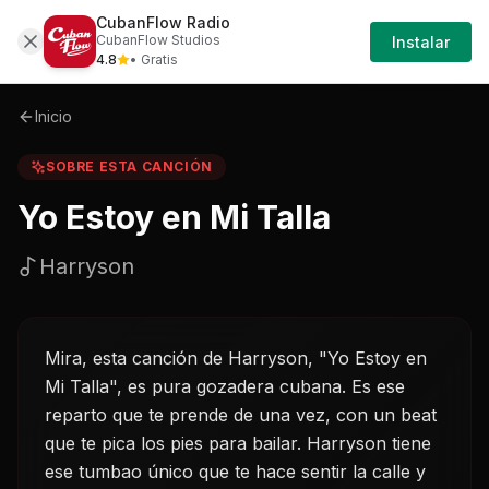
CubanFlow Radio
Iniciar
Sobre
Yo-estoy-en-mi-talla-harryson
CubanFlow Studios
Instalar
Sesión
4.8
• Gratis
Inicio
SOBRE ESTA CANCIÓN
Yo Estoy en Mi Talla
Harryson
Mira, esta canción de Harryson, "Yo Estoy en
Mi Talla", es pura gozadera cubana. Es ese
reparto que te prende de una vez, con un beat
que te pica los pies para bailar. Harryson tiene
ese tumbao único que te hace sentir la calle y