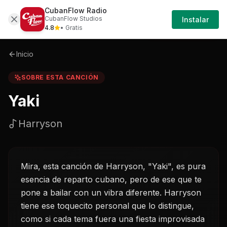
CubanFlow Radio
Iniciar
Sobre
Yaki-harryson
CubanFlow Studios
Instalar
Sesión
4.8
• Gratis
Inicio
SOBRE ESTA CANCIÓN
Yaki
Harryson
Mira, esta canción de Harryson, "Yaki", es pura
esencia de reparto cubano, pero de ese que te
pone a bailar con un vibra diferente. Harryson
tiene ese toquecito personal que lo distingue,
como si cada tema fuera una fiesta improvisada