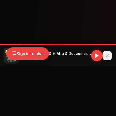
Sign in to chat
Enrique Iglesias & El Alfa & Descemer Bueno & L Kimii & Wow Popy & El Dray & Omi Hernandez & DJ Conds - La Botella (feat. L Kimii, Wow Popy, El Dray & Omi Hernandez) - Remix
Enrique Iglesias
Navegación