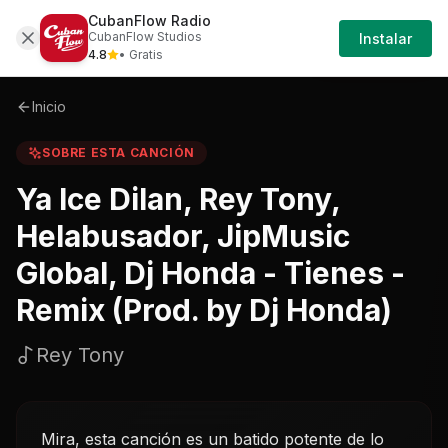
CubanFlow Radio
Iniciar
Sobre
Ya-ice-dilan-rey-tony-helabusador-jip
CubanFlow Studios
Instalar
Sesión
4.8
• Gratis
Inicio
SOBRE ESTA CANCIÓN
Ya Ice Dilan, Rey Tony,
Helabusador, JipMusic
Global, Dj Honda - Tienes -
Remix (Prod. by Dj Honda)
Rey Tony
Mira, esta canción es un batido potente de lo