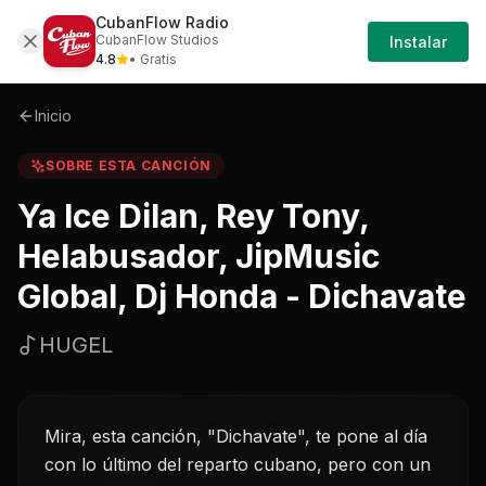
CubanFlow Radio
Iniciar
Sobre
Ya-ice-dilan-rey-tony-helabusador-jip
CubanFlow Studios
Instalar
Sesión
4.8
• Gratis
Inicio
SOBRE ESTA CANCIÓN
Ya Ice Dilan, Rey Tony,
Helabusador, JipMusic
Global, Dj Honda - Dichavate
HUGEL
Mira, esta canción, "Dichavate", te pone al día
con lo último del reparto cubano, pero con un