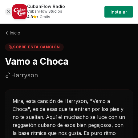
CubanFlow Radio
Iniciar
Sobre
Vamo-a-choca-harryson
CubanFlow Studios
Instalar
Sesión
4.8
• Gratis
Inicio
SOBRE ESTA CANCIÓN
Vamo a Choca
Harryson
Mira, esta canción de Harryson, "Vamo a
Choca", es de esas que te entran por los pies y
no te sueltan. Aquí el muchacho se luce con un
reggaetón cubano de esos bien pegajosos, con
la base rítmica que nos gusta. Es puro ritmo