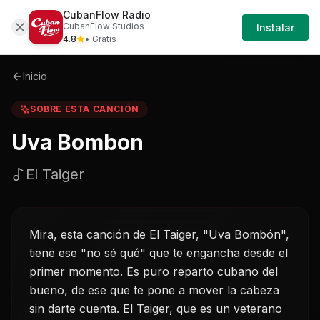
CubanFlow Radio
Iniciar
Sobre
Uva-bombon-el-taiger
CubanFlow Studios
Instalar
Sesión
4.8
• Gratis
Inicio
SOBRE ESTA CANCIÓN
Uva Bombon
El Taiger
Mira, esta canción de El Taiger, "Uva Bombón",
tiene ese "no sé qué" que te engancha desde el
primer momento. Es puro reparto cubano del
bueno, de ese que te pone a mover la cabeza
sin darte cuenta. El Taiger, que es un veterano