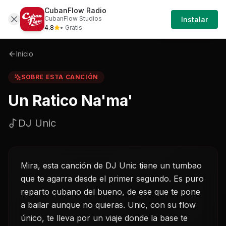
CubanFlow Radio
Iniciar
Sobre
Un-ratico-nama-dj-unic
CubanFlow Studios
Instalar
Sesión
4.8
• Gratis
Inicio
SOBRE ESTA CANCIÓN
Un Ratico Na'ma'
DJ Unic
Mira, esta canción de DJ Unic tiene un tumbao
que te agarra desde el primer segundo. Es puro
reparto cubano del bueno, de ese que te pone
a bailar aunque no quieras. Unic, con su flow
único, te lleva por un viaje donde la base te