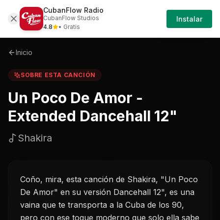
CubanFlow Radio
Iniciar
Sobre
Un-poco-de-amor---extended-dancehal
CubanFlow Studios
Instalar
Sesión
4.8
• Gratis
Inicio
SOBRE ESTA CANCIÓN
Un Poco De Amor -
Extended Dancehall 12"
Shakira
Coño, mira, esta canción de Shakira, "Un Poco
De Amor" en su versión Dancehall 12", es una
vaina que te transporta a la Cuba de los 90,
pero con ese toque moderno que solo ella sabe