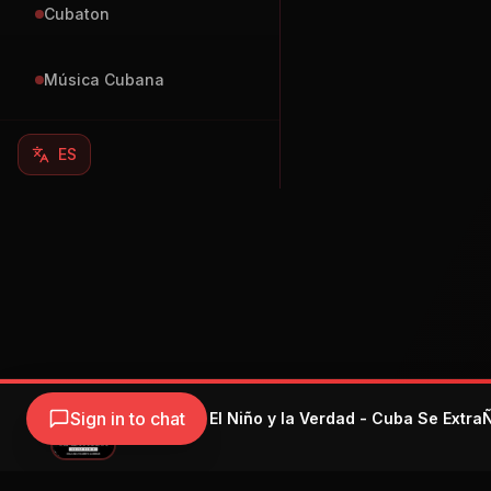
Cubaton
Música Cubana
ES
Sign in to chat
Kola Loka & El Niño y la Verdad - Cuba Se Extra
Kola Loka