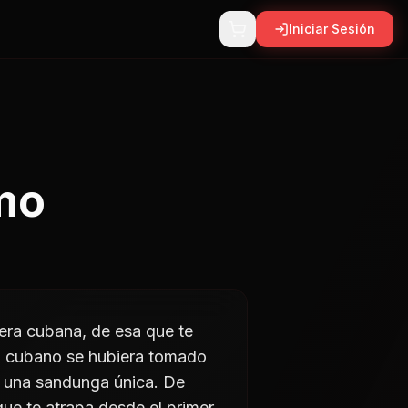
Iniciar Sesión
mo
era cubana, de esa que te
ón cubano se hubiera tomado
on una sandunga única. De
e te atrapa desde el primer