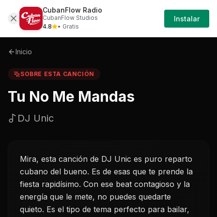
CubanFlow Radio
Iniciar
Sobre
Tu-no-me-mandas-dj-unic
CubanFlow Studios
Instalar
Sesión
4.8
• Gratis
Inicio
SOBRE ESTA CANCIÓN
Tu No Me Mandas
DJ Unic
Mira, esta canción de DJ Unic es puro reparto
cubano del bueno. Es de esas que te prende la
fiesta rapidísimo. Con ese beat contagioso y la
energía que le mete, no puedes quedarte
quieto. Es el tipo de tema perfecto para bailar,