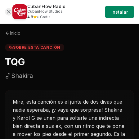
CubanFlow Radio
Iniciar
Sobre
Tqg-shakira
CubanFlow Studios
Instalar
Sesión
4.8
• Gratis
Inicio
SOBRE ESTA CANCIÓN
TQG
Shakira
Mira, esta canción es el junte de dos divas que
nadie esperaba, ¡y vaya que sorpresa! Shakira
y Karol G se unen para soltarle una indirecta
bien directa a sus ex, con un ritmo que te pone
a mover los pies desde el primer segundo. Es la