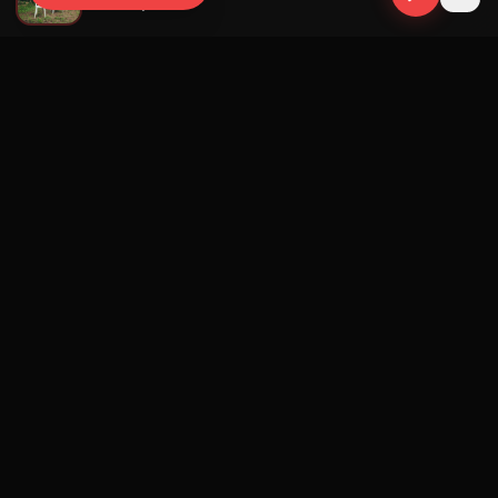
Bad Bunny
Navegación
Blog
Street Segment
Podcast
Eventos
Publicar
Ranking Promotores
Nosotros