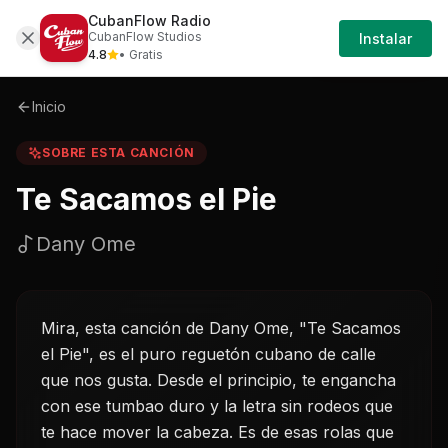
CubanFlow Radio
Iniciar
Sobre
Te-sacamos-el-pie-dany-ome
CubanFlow Studios
Instalar
Sesión
4.8
• Gratis
Inicio
SOBRE ESTA CANCIÓN
Te Sacamos el Pie
Dany Ome
Mira, esta canción de Dany Ome, "Te Sacamos
el Pie", es el puro reguetón cubano de calle
que nos gusta. Desde el principio, te engancha
con ese tumbao duro y la letra sin rodeos que
te hace mover la cabeza. Es de esas rolas que