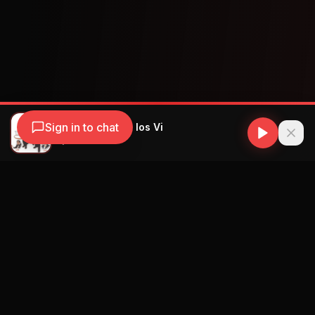
Sign in to chat
El Micha - Yo No los Vi
Guy d'Hardelot
Navegación
Blog