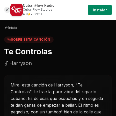
CubanFlow Radio
Iniciar
Sobre
Te-controlas-harryson
CubanFlow Studios
Instalar
Sesión
4.8
• Gratis
Inicio
SOBRE ESTA CANCIÓN
Te Controlas
Harryson
Mira, esta canción de Harryson, "Te
Controlas", te trae la pura vibra del reparto
cubano. Es de esas que escuchas y en seguida
te dan ganas de empezar a bailar. El ritmo es
pegadizo, con un tumbao' bien de la calle que