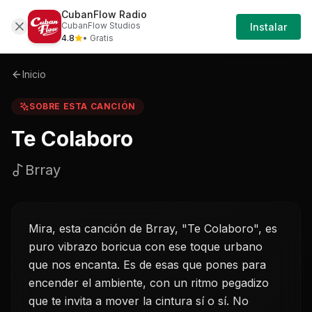
CubanFlow Radio
Iniciar
Sobre
Te-colaboro-brray
CubanFlow Studios
Instalar
Sesión
4.8
• Gratis
Inicio
SOBRE ESTA CANCIÓN
Te Colaboro
Brray
Mira, esta canción de Brray, "Te Colaboro", es
puro vibrazo boricua con ese toque urbano
que nos encanta. Es de esas que pones para
encender el ambiente, con un ritmo pegadizo
que te invita a mover la cintura sí o sí. No