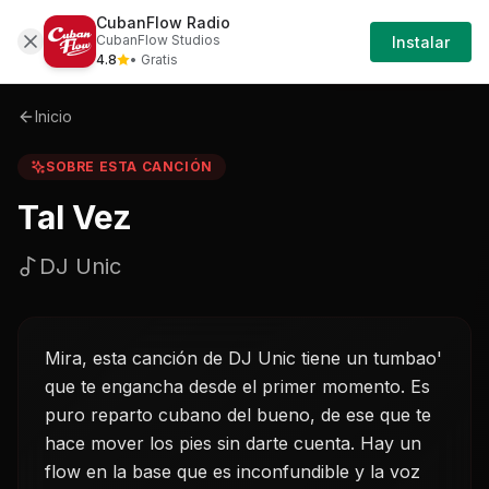
CubanFlow Radio
Iniciar
Sobre
Tal-vez-dj-unic
CubanFlow Studios
Instalar
Sesión
4.8
• Gratis
Inicio
SOBRE ESTA CANCIÓN
Tal Vez
DJ Unic
Mira, esta canción de DJ Unic tiene un tumbao'
que te engancha desde el primer momento. Es
puro reparto cubano del bueno, de ese que te
hace mover los pies sin darte cuenta. Hay un
flow en la base que es inconfundible y la voz