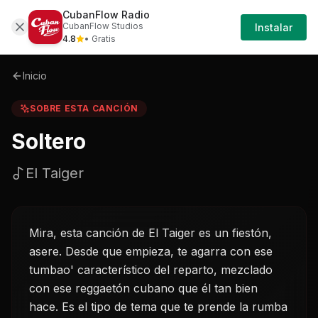
CubanFlow Radio
Iniciar
Sobre
Soltero-el-taiger
CubanFlow Studios
Instalar
Sesión
4.8
• Gratis
Inicio
SOBRE ESTA CANCIÓN
Soltero
El Taiger
Mira, esta canción de El Taiger es un fiestón,
asere. Desde que empieza, te agarra con ese
tumbao' característico del reparto, mezclado
con ese reggaetón cubano que él tan bien
hace. Es el tipo de tema que te prende la rumba