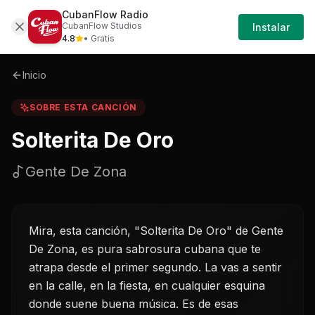
CubanFlow Radio
Iniciar
Sobre
Solterita-de-oro-gente-de-zona
CubanFlow Studios
Instalar
Sesión
4.8
• Gratis
Inicio
SOBRE ESTA CANCIÓN
Solterita De Oro
Gente De Zona
Mira, esta canción, "Solterita De Oro" de Gente
De Zona, es pura sabrosura cubana que te
atrapa desde el primer segundo. La vas a sentir
en la calle, en la fiesta, en cualquier esquina
donde suene buena música. Es de esas