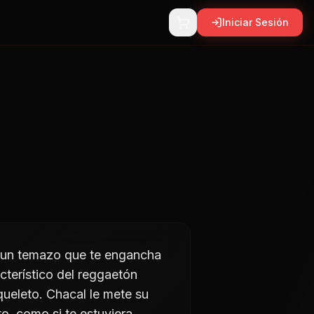
Iniciar Sesión
es un temazo que te engancha
cterístico del reggaetón
queleto. Chacal le mete su
o, como si te estuviera