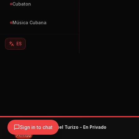
Cubaton
Música Cubana
ES
Sign in to chat
Xavi & Manuel Turizo - En Privado
Xavi