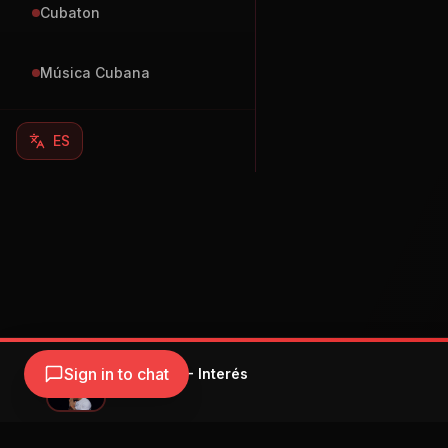
Cubaton
Música Cubana
ES
Sign in to chat
Joseito CG - Interés
Joseito CG