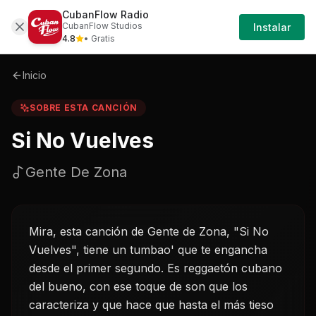
CubanFlow Radio
Iniciar
Sobre
Si-no-vuelves-gente-de-zona
CubanFlow Studios
Instalar
Sesión
4.8
• Gratis
Inicio
SOBRE ESTA CANCIÓN
Si No Vuelves
Gente De Zona
Mira, esta canción de Gente de Zona, "Si No
Vuelves", tiene un tumbao' que te engancha
desde el primer segundo. Es reggaetón cubano
del bueno, con ese toque de son que los
caracteriza y que hace que hasta el más tieso