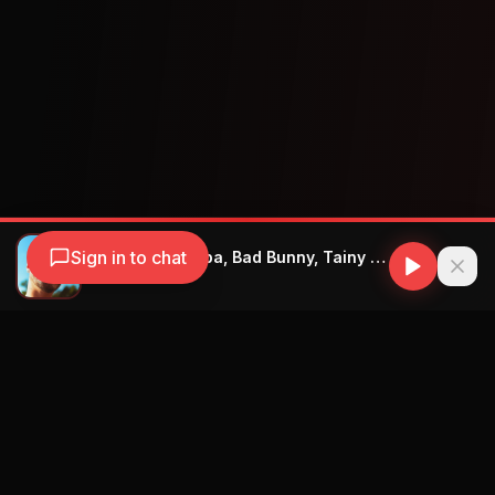
Sign in to chat
J. Balvin, Dua Lipa, Bad Bunny, Tainy - UN DIA (ONE DAY)
J Balvin
Navegación