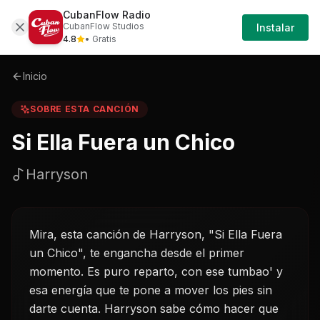
CubanFlow Radio
Iniciar
Sobre
Si-ella-fuera-un-chico-harryson
CubanFlow Studios
Instalar
Sesión
4.8
• Gratis
Inicio
SOBRE ESTA CANCIÓN
Si Ella Fuera un Chico
Harryson
Mira, esta canción de Harryson, "Si Ella Fuera
un Chico", te engancha desde el primer
momento. Es puro reparto, con ese tumbao' y
esa energía que te pone a mover los pies sin
darte cuenta. Harryson sabe cómo hacer que