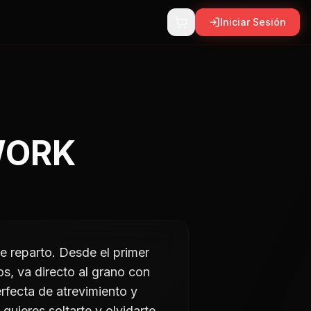
Iniciar Sesión
WORK
e reparto. Desde el primer
os, va directo al grano con
erfecta de atrevimiento y
quieres soltarte y olvidarte