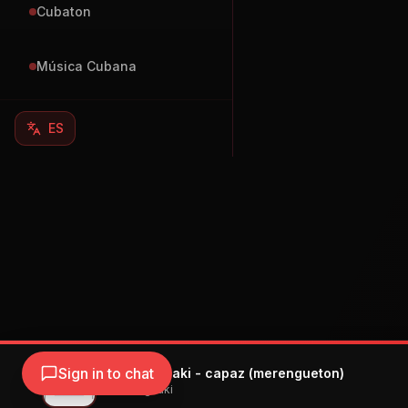
Cubaton
Música Cubana
ES
Sign in to chat
Alleh, Yorghaki - capaz (merengueton)
Alleh, Yorghaki