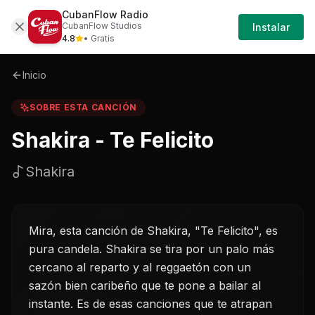
CubanFlow Radio
Iniciar
Sobre
Shakira---te-felicito-shakira
CubanFlow Studios
Instalar
Sesión
4.8
• Gratis
Inicio
SOBRE ESTA CANCIÓN
Shakira - Te Felicito
Shakira
Mira, esta canción de Shakira, "Te Felicito", es
pura candela. Shakira se tira por un palo más
cercano al reparto y al reggaetón con un
sazón bien caribeño que te pone a bailar al
instante. Es de esas canciones que te atrapan