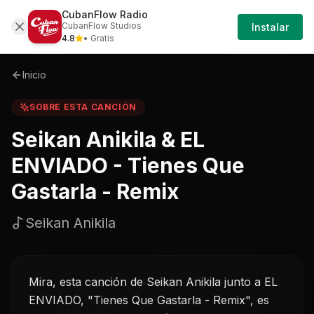
CubanFlow Radio
Iniciar
Sobre
Seikan-anikila-el-enviado---tienes-qu
CubanFlow Studios
Instalar
Sesión
4.8
• Gratis
Inicio
SOBRE ESTA CANCIÓN
Seikan Anikila & EL
ENVIADO - Tienes Que
Gastarla - Remix
Seikan Anikila
Mira, esta canción de Seikan Anikila junto a EL
ENVIADO, "Tienes Que Gastarla - Remix", es