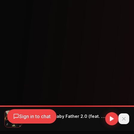
Sign in to chat
YOVNGCHIMI - Baby Father 2.0 (feat. Myke Towers, Arcángel, Ñengo Flow and Yeruza)
YOVNGCHIMI