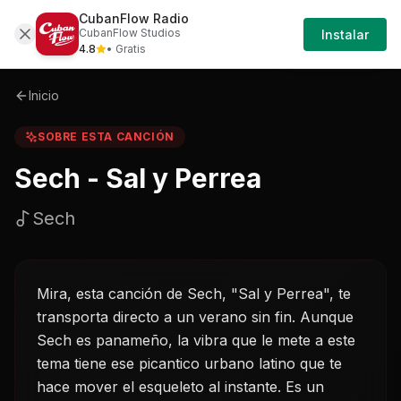
CubanFlow Radio
Iniciar
Sobre
Sech---sal-y-perrea-sech
CubanFlow Studios
Instalar
Sesión
4.8
• Gratis
Inicio
SOBRE ESTA CANCIÓN
Sech - Sal y Perrea
Sech
Mira, esta canción de Sech, "Sal y Perrea", te
transporta directo a un verano sin fin. Aunque
Sech es panameño, la vibra que le mete a este
tema tiene ese picantico urbano latino que te
hace mover el esqueleto al instante. Es un