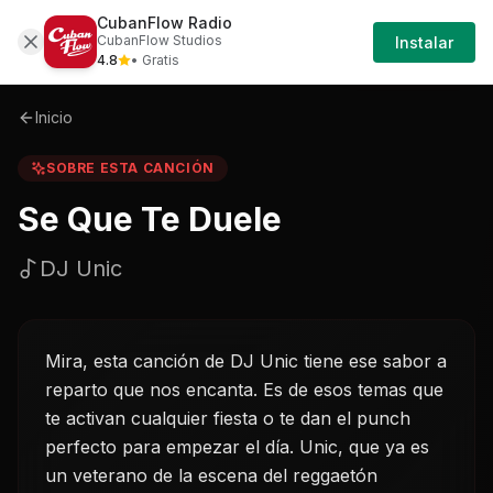
CubanFlow Radio
Iniciar
Sobre
Se-que-te-duele-dj-unic
CubanFlow Studios
Instalar
Sesión
4.8
• Gratis
Inicio
SOBRE ESTA CANCIÓN
Se Que Te Duele
DJ Unic
Mira, esta canción de DJ Unic tiene ese sabor a
reparto que nos encanta. Es de esos temas que
te activan cualquier fiesta o te dan el punch
perfecto para empezar el día. Unic, que ya es
un veterano de la escena del reggaetón