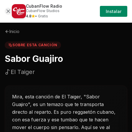
CubanFlow Radio
Iniciar
Sobre
Sabor-guajiro-el-taiger
CubanFlow Studios
Instalar
Sesión
4.8
• Gratis
Inicio
SOBRE ESTA CANCIÓN
Sabor Guajiro
El Taiger
Mira, esta canción de El Taiger, "Sabor
Guajiro", es un temazo que te transporta
directo al reparto. Es puro reggaetón cubano,
con esa fuerza y ese tumbao que te hacen
mover el cuerpo sin pensarlo. Aquí se ve al