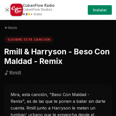
CubanFlow Radio
Iniciar
Sobre
Rmill-harryson---beso-con-maldad---re
CubanFlow Studios
Instalar
Sesión
4.8
• Gratis
Inicio
SOBRE ESTA CANCIÓN
Rmill & Harryson - Beso Con
Maldad - Remix
Rmill
Mira, esta canción, "Beso Con Maldad -
Remix", es de las que te ponen a bailar sin darte
cuenta. Rmill junto a Harryson le meten un
tumbao' urbano que te engancha desde el