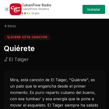
CubanFlow Radio
Iniciar
Sobre
Quierete-el-taiger
CubanFlow Studios
Instalar
Sesión
4.8
• Gratis
Inicio
SOBRE ESTA CANCIÓN
Quiérete
El Taiger
Mira, esta canción de El Taiger, "Quiérete", es
un palo que te engancha desde el primer
momento. Es puro reparto cubano del bueno,
con ese tumbao' y esa energía que te pone a
mover el esqueleto. El Taiger siempre ha sabido