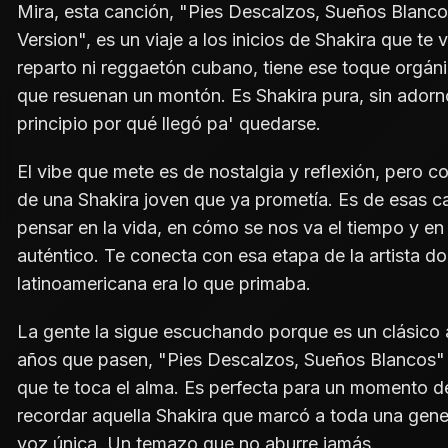
Mira, esta canción, "Pies Descalzos, Sueños Blanco
Version", es un viaje a los inicios de Shakira que te
reparto ni reggaetón cubano, tiene ese toque orgáni
que resuenan un montón. Es Shakira pura, sin ador
principio por qué llegó pa' quedarse.
El vibe que mete es de nostalgia y reflexión, pero c
de una Shakira joven que ya prometía. Es de esas c
pensar en la vida, en cómo se nos va el tiempo y en 
auténtico. Te conecta con esa etapa de la artista 
latinoamericana era lo que primaba.
La gente la sigue escuchando porque es un clásico 
años que pasen, "Pies Descalzos, Sueños Blancos" 
que te toca el alma. Es perfecta para un momento d
recordar aquella Shakira que marcó a toda una gene
voz única. Un temazo que no aburre jamás.