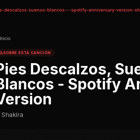
s-descalzos-suenos-blancos---spotify-anniversary-version-sh
Inicio
SOBRE ESTA CANCIÓN
Pies Descalzos, Su
Blancos - Spotify A
Version
Shakira