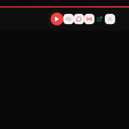
os
Descargas
Contacto
MP3
scargas
info@cubanflow.com
Descargar MP3
de
Miami, FL
Cubano
nes
Descargar
ir
Reparto
 Cubana
Cubano