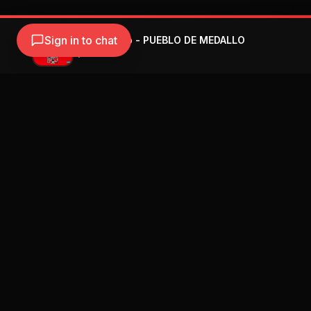
Sign in to chat
Ryan Castro - PUEBLO DE MEDALLO
Ryan Castro
Navegación
Blog
Street Segment
Podcast
Eventos
Publicar