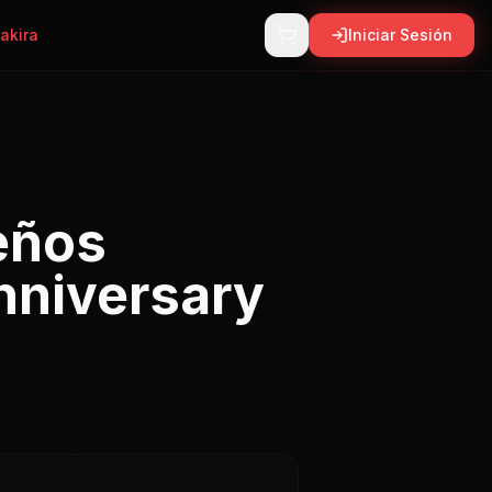
akira
Iniciar Sesión
eños
nniversary