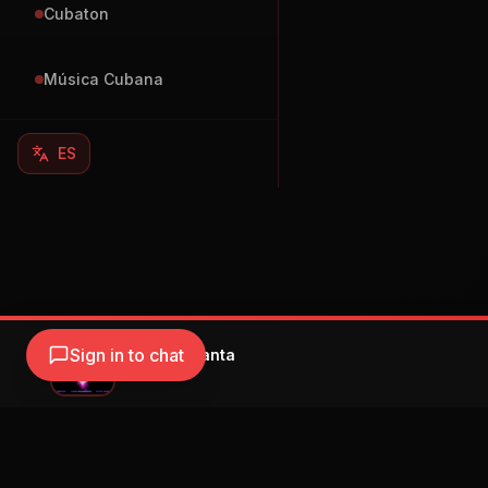
Cubaton
Música Cubana
ES
Sign in to chat
Rvssian - Santa
Rvssian