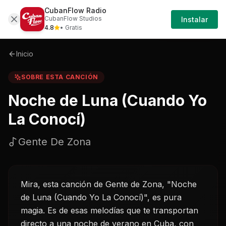
CubanFlow Radio
Iniciar
Sobre
Noche-de-luna-cuando-yo-la-conoci-
CubanFlow Studios
Instalar
Sesión
4.8
• Gratis
Inicio
SOBRE ESTA CANCIÓN
Noche de Luna (Cuando Yo
La Conocí)
Gente De Zona
Mira, esta canción de Gente de Zona, "Noche
de Luna (Cuando Yo La Conocí)", es pura
magia. Es de esas melodías que te transportan
directo a una noche de verano en Cuba, con