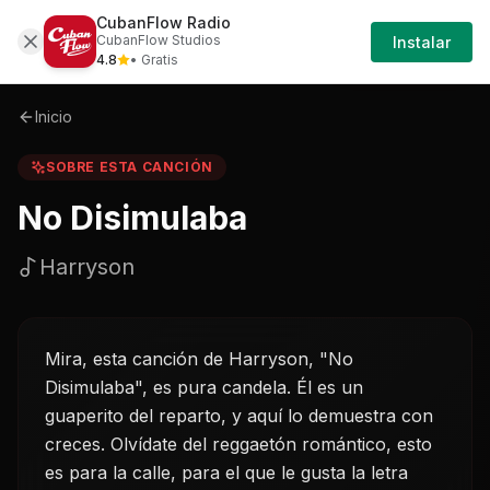
CubanFlow Radio
Iniciar
Sobre
No-disimulaba-harryson
CubanFlow Studios
Instalar
Sesión
4.8
• Gratis
Inicio
SOBRE ESTA CANCIÓN
No Disimulaba
Harryson
Mira, esta canción de Harryson, "No
Disimulaba", es pura candela. Él es un
guaperito del reparto, y aquí lo demuestra con
creces. Olvídate del reggaetón romántico, esto
es para la calle, para el que le gusta la letra