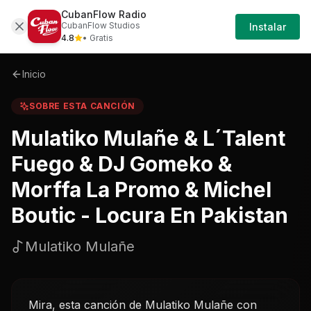
CubanFlow Radio
Iniciar
Sobre
Mulatiko-mulane-ltalent-fuego-dj-gom
CubanFlow Studios
Instalar
Sesión
4.8
• Gratis
Inicio
SOBRE ESTA CANCIÓN
Mulatiko Mulañe & L´Talent
Fuego & DJ Gomeko &
Morffa La Promo & Michel
Boutic - Locura En Pakistan
Mulatiko Mulañe
Mira, esta canción de Mulatiko Mulañe con