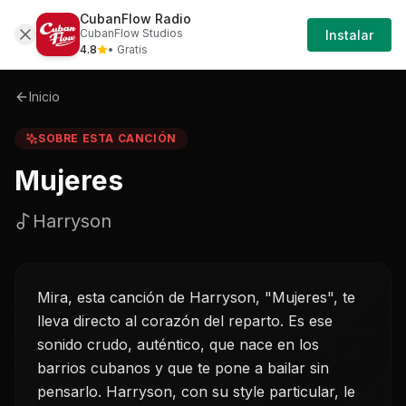
CubanFlow Radio
Iniciar
Sobre
Mujeres-harryson
CubanFlow Studios
Instalar
Sesión
4.8
• Gratis
Inicio
SOBRE ESTA CANCIÓN
Mujeres
Harryson
Mira, esta canción de Harryson, "Mujeres", te
lleva directo al corazón del reparto. Es ese
sonido crudo, auténtico, que nace en los
barrios cubanos y que te pone a bailar sin
pensarlo. Harryson, con su style particular, le