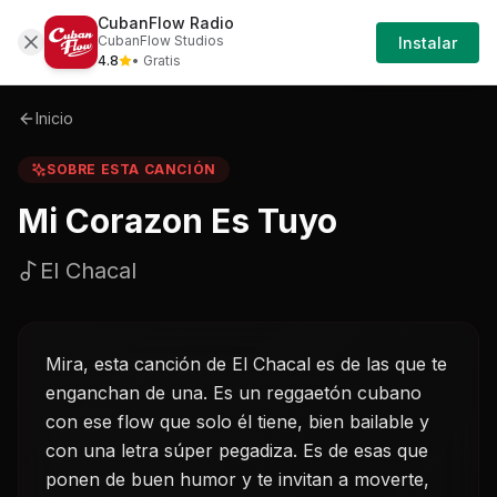
CubanFlow Radio
Iniciar
Sobre
Mi-corazon-es-tuyo-el-chacal
CubanFlow Studios
Instalar
Sesión
4.8
• Gratis
Inicio
SOBRE ESTA CANCIÓN
Mi Corazon Es Tuyo
El Chacal
Mira, esta canción de El Chacal es de las que te
enganchan de una. Es un reggaetón cubano
con ese flow que solo él tiene, bien bailable y
con una letra súper pegadiza. Es de esas que
ponen de buen humor y te invitan a moverte,