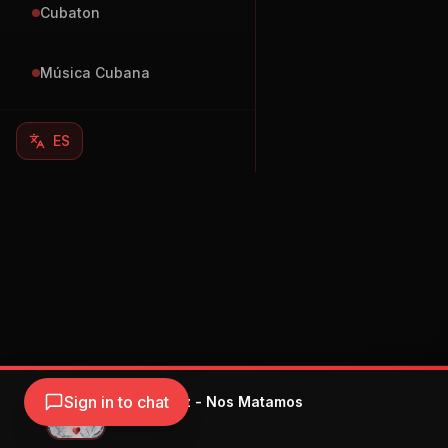
Cubaton
Música Cubana
ES
Sign in to chat
Jhay Cortez - Nos Matamos
JHAYCO