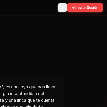
Iniciar Sesión
", es una joya que nos lleva
ergía inconfundible del
 y una lírica que te cuenta
elodías que, sin darte