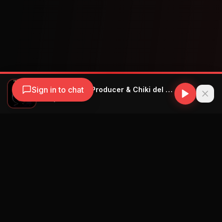
Sign in to chat
Yei Pity & Livan Producer & Chiki del talento & Toni Toñito - Enamorada
Yei Pity
Navegación
Blog