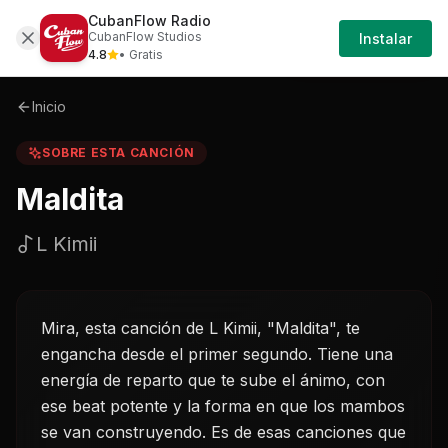
CubanFlow Radio
Iniciar
Sobre
Maldita-l-kimii
CubanFlow Studios
Instalar
Sesión
4.8
• Gratis
Inicio
SOBRE ESTA CANCIÓN
Maldita
L Kimii
Mira, esta canción de L Kimii, "Maldita", te
engancha desde el primer segundo. Tiene una
energía de reparto que te sube el ánimo, con
ese beat potente y la forma en que los mambos
se van construyendo. Es de esas canciones que