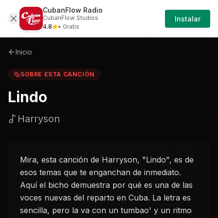
CubanFlow Radio
Iniciar
Sobre
Lindo-harryson
CubanFlow Studios
Instalar
Sesión
4.8
• Gratis
Inicio
SOBRE ESTA CANCIÓN
Lindo
Harryson
Mira, esta canción de Harryson, "Lindo", es de
esos temas que te enganchan de inmediato.
Aquí el bicho demuestra por qué es una de las
voces nuevas del reparto en Cuba. La letra es
sencilla, pero la va con un tumbao' y un ritmo