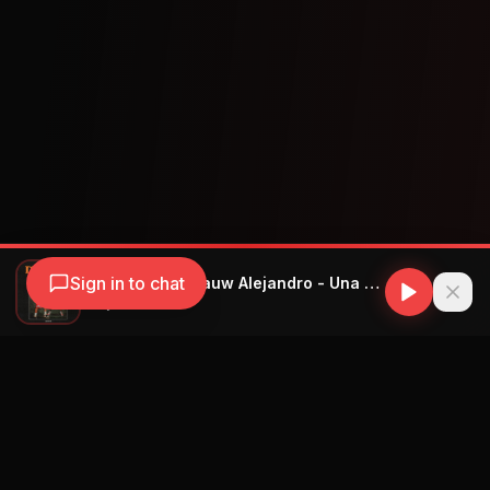
Sign in to chat
Tainy, Yandel, Rauw Alejandro - Una Mas
Tainy