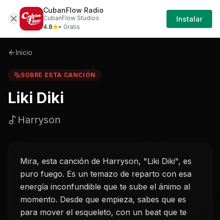
CubanFlow Radio
Iniciar
Sobre
Liki-diki-harryson
CubanFlow Studios
Instalar
Sesión
4.8
• Gratis
Inicio
SOBRE ESTA CANCIÓN
Liki Diki
Harryson
Mira, esta canción de Harryson, "Liki Diki", es
puro fuego. Es un temazo de reparto con esa
energía inconfundible que te sube el ánimo al
momento. Desde que empieza, sabes que es
para mover el esqueleto, con un beat que te