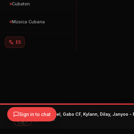
Cubaton
Música Cubana
ES
Sign in to chat
Bryan Manuel, Gabo CF, Kylann, Dilay, Janyoo
Bryan Manuel