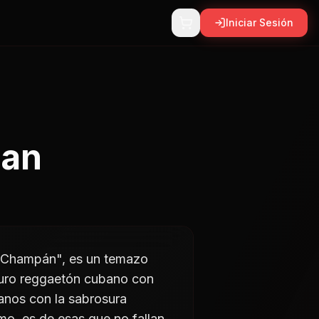
Iniciar Sesión
pan
e Champán", es un temazo
 puro reggaetón cubano con
anos con la sabrosura
mo, es de esas que no fallan