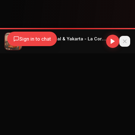
Sign in to chat
Gatillo & El Chacal & Yakarta - La CorrupciÓn 2 (with El Chacal & Yakarta)
Gatillo
Navegación
Blog
Street Segment
Podcast