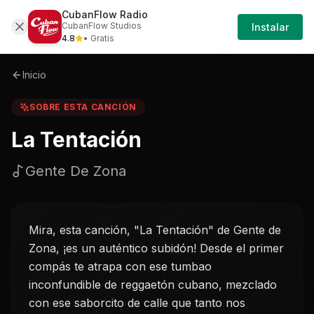
CubanFlow Radio
Iniciar
Sobre
La-tentacion-gente-de-zona
CubanFlow Studios
Instalar
Sesión
4.8
• Gratis
Inicio
SOBRE ESTA CANCIÓN
La Tentación
Gente De Zona
Mira, esta canción, "La Tentación" de Gente de
Zona, ¡es un auténtico subidón! Desde el primer
compás te atrapa con ese tumbao
inconfundible de reggaetón cubano, mezclado
con ese saborcito de calle que tanto nos