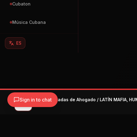
Cubaton
Música Cubana
ES
Sign in to chat
HUGEL - Patadas de Ahogado / LATÍN MAFIA, HU
HUGEL