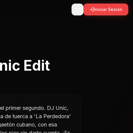
Iniciar Sesión
nic Edit
 el primer segundo. DJ Unic,
ta de tuerca a 'La Perdedora'
ggaetón cubano, con esa
los pies sin darte cuenta. ¡Es