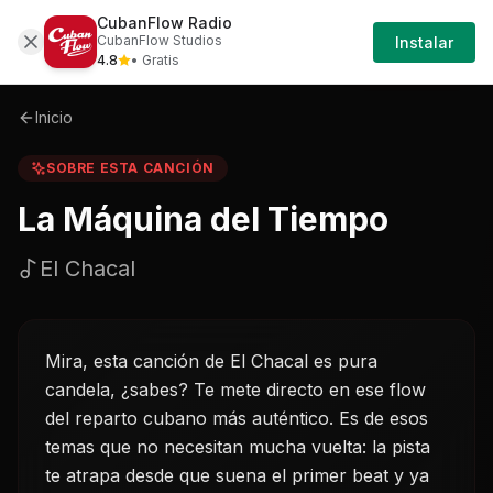
CubanFlow Radio
Iniciar
Sobre
La-maquina-del-tiempo-el-chacal
CubanFlow Studios
Instalar
Sesión
4.8
• Gratis
Inicio
SOBRE ESTA CANCIÓN
La Máquina del Tiempo
El Chacal
Mira, esta canción de El Chacal es pura
candela, ¿sabes? Te mete directo en ese flow
del reparto cubano más auténtico. Es de esos
temas que no necesitan mucha vuelta: la pista
te atrapa desde que suena el primer beat y ya