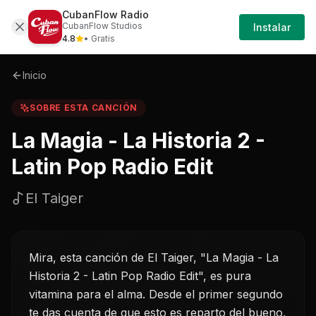
CubanFlow Radio
Iniciar
Sobre
La-magia---la-historia-2---latin-pop-ra
CubanFlow Studios
Instalar
Sesión
4.8
• Gratis
Inicio
SOBRE ESTA CANCIÓN
La Magia - La Historia 2 -
Latin Pop Radio Edit
El Taiger
Mira, esta canción de El Taiger, "La Magia - La
Historia 2 - Latin Pop Radio Edit", es pura
vitamina para el alma. Desde el primer segundo
te das cuenta de que esto es reparto del bueno,