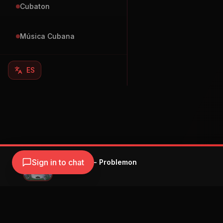
Cubaton
Música Cubana
ES
Sign in to chat
Alvaro Diaz - Problemon
Alvaro Diaz