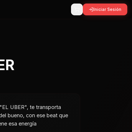
Iniciar Sesión
BER
 "EL UBER", te transporta
o del bueno, con ese beat que
ene esa energía