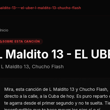
aldito-13---el-uber-l-maldito-13-chucho-flash
Inicio
SOBRE ESTA CANCIÓN
L Maldito 13 - EL U
L Maldito 13, Chucho Flash
Mira, esta canción de L Maldito 13 y Chucho Flash,
directo a la calle, a la Cuba de hoy. Es puro repart
te agarra desde el primer segundo y no te suelta. Ti
inconfundible que te hace mover los pies sí o sí.