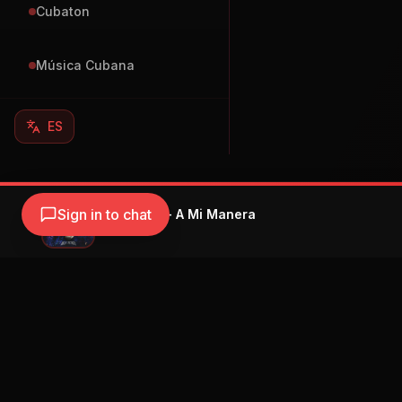
Cubaton
Música Cubana
ES
Sign in to chat
Dale Pututi - A Mi Manera
Dale Pututi
Navegación