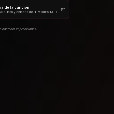
na de la canción
NA, info y enlaces de "
L Maldito 13 - EL UBER
"
e contener imprecisiones.